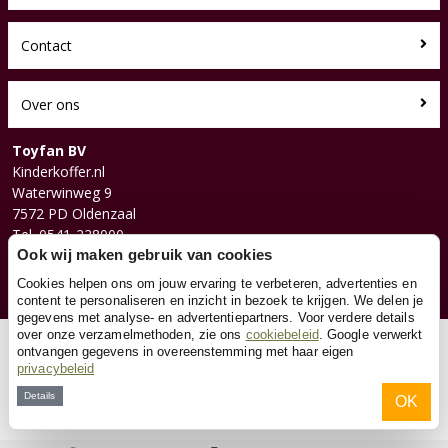
Contact
Over ons
Toyfan BV
Kinderkoffer.nl
Waterwinweg 9
7572 PD Oldenzaal
Tel. 0541-228000
Facebook
Ook wij maken gebruik van cookies
Instagram
Cookies helpen ons om jouw ervaring te verbeteren, advertenties en
content te personaliseren en inzicht in bezoek te krijgen. We delen je
gegevens met analyse- en advertentiepartners. Voor verdere details
over onze verzamelmethoden, zie ons
cookiebeleid
. Google verwerkt
© 2026 Toyfan BV
ontvangen gegevens in overeenstemming met haar eigen
privacybeleid
Algemene voorwaarden
Disclaimer
Privacy
Cookies
Details
OK