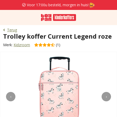
Voor 17:00u besteld, morgen in huis!
Terug
Trolley koffer Current Legend roze
Merk:
Kidzroom
(1)
‹
›