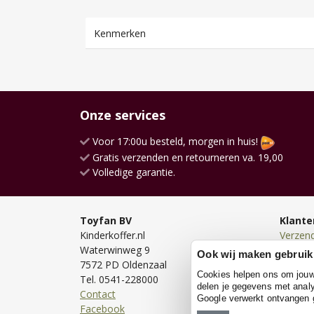
Kenmerken
Onze services
Voor 17:00u besteld, morgen in huis!
Gratis verzenden en retourneren va. 19,00
Volledige garantie.
Toyfan BV
Klante
Kinderkoffer.nl
Verzen
Waterwinweg 9
Bezorg
Ook wij maken gebruik
7572 PD Oldenzaal
Bestell
Cookies helpen ons om jouw e
Tel. 0541-228000
Betale
delen je gegevens met analy
Contact
Retour
Google verwerkt ontvangen
Facebook
Garanti