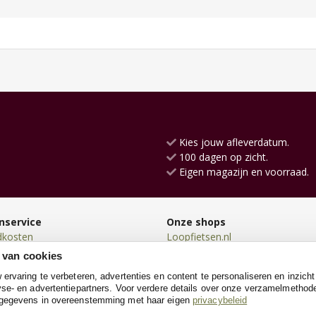
Kies jouw afleverdatum.
100 dagen op zicht.
Eigen magazijn en voorraad.
nservice
Onze shops
dkosten
Loopfietsen.nl
en
SpeeltentXL.nl
 van cookies
en
Knikkerbaanxl.nl
rvaring te verbeteren, advertenties en content te personaliseren en inzicht
n
Poppenhuis.nl
se- en advertentiepartners. Voor verdere details over onze verzamelmethod
neren
Poppenwagen.nl
 gegevens in overeenstemming met haar eigen
privacybeleid
e
Konijnenhokken.nl