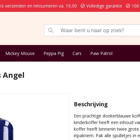
is verzenden en retourneren va. 19,00
Volledige garantie
100 
Mickey Mouse
Peppa Pig
Cars
Paw Patrol
s Angel
Beschrijving
Een prachtige donkerblauwe koff
kinderkoffer heeft een inhoud va
koffer heeft binnenin twee grote
inpakriem. Pak alle spulletjes in 