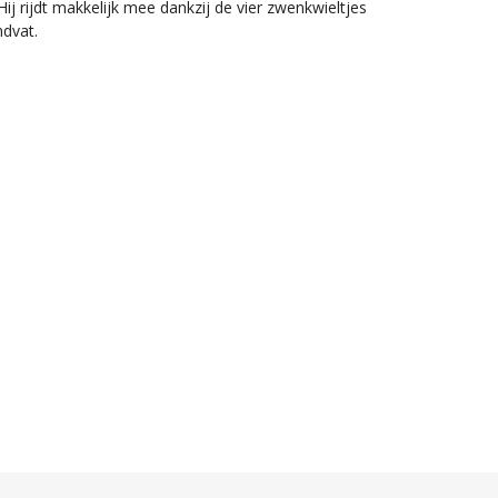
Hij rijdt makkelijk mee dankzij de vier zwenkwieltjes
ndvat.
offer met Stitch en Angel