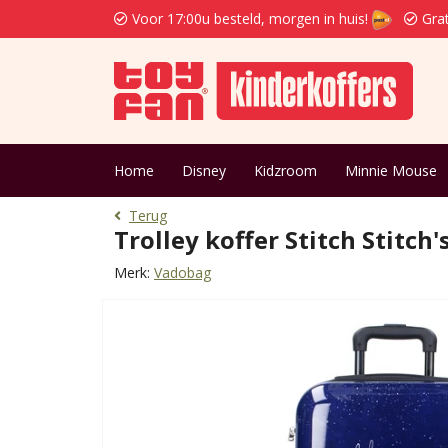
Voor 17:00u besteld, morgen in huis!
Grat
Home
Disney
Kidzroom
Minnie Mouse
Terug
Trolley koffer Stitch Stitch'
Merk:
Vadobag