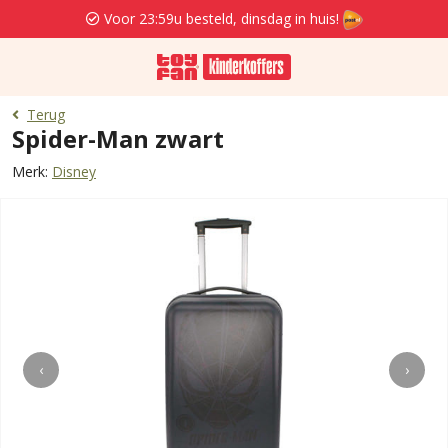
Voor 23:59u besteld, dinsdag in huis!
Terug
Spider-Man zwart
Merk:
Disney
‹
›